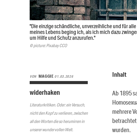
"Die einzige schändliche, unverzeihliche und für alle
meines Lebens beging ich, als ich mich dazu zwingen
um Hilfe und Schutz anzurufen."
© picture: Pixabay CCO
Inhalt
MAGGIE
VON
01.03.2026
widerhaken
Ab 1895 sa
Homosexuali
Literaturkritiken. Oder: ein Versuch,
mehrere Ve
nicht den Kopf zu verlieren, zwischen
betrachtet
all den Worten die so herumirren in
wurden.
unserer wundervollen Welt.