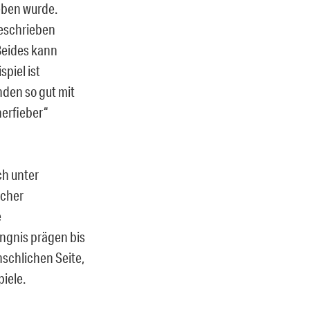
eben wurde.
geschrieben
Beides kann
piel ist
nden so gut mit
herfieber“
ch unter
scher
e
ängnis prägen bis
nschlichen Seite,
piele.