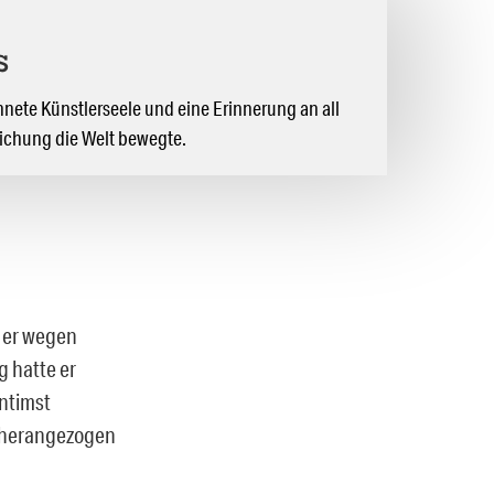
s
chnete Künstlerseele und eine Erinnerung an all
tlichung die Welt bewegte.
a er wegen
g hatte er
ntimst
l herangezogen