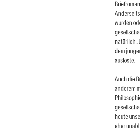
Briefroman
Anderseits
wurden ode
gesellscha
natürlich 
dem jungen
auslöste.
Auch die B
anderem mi
Philosophi
gesellscha
heute unse
eher unabhä