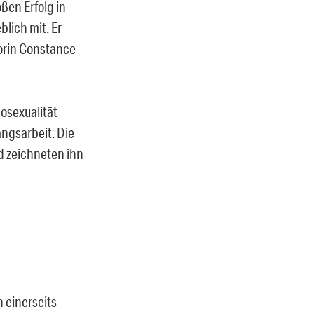
oßen Erfolg in
lich mit. Er
orin Constance
osexualität
angsarbeit. Die
d zeichneten ihn
n einerseits