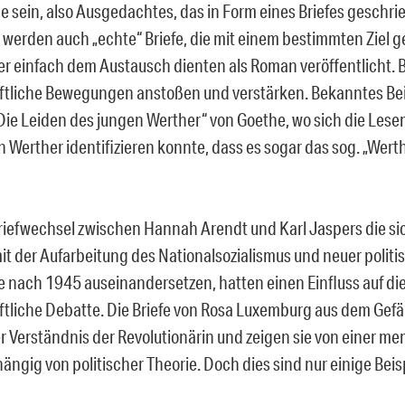
e sein, also Ausgedachtes, das in Form eines Briefes geschri
 werden auch „echte“ Briefe, die mit einem bestimmten Ziel 
r einfach dem Austausch dienten als Roman veröffentlicht. 
ftliche Bewegungen anstoßen und verstärken. Bekanntes Beis
„Die Leiden des jungen Werther“ von Goethe, wo sich die Lese
 Werther identifizieren konnte, dass es sogar das sog. „Wert
riefwechsel zwischen Hannah Arendt und Karl Jaspers die si
t der Aufarbeitung des Nationalsozialismus und neuer politi
e nach 1945 auseinandersetzen, hatten einen Einfluss auf di
ftliche Debatte. Die Briefe von Rosa Luxemburg aus dem Gef
r Verständnis der Revolutionärin und zeigen sie von einer me
ngig von politischer Theorie. Doch dies sind nur einige Beis