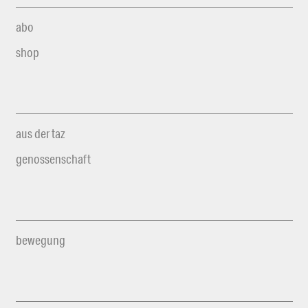
abo
shop
aus der taz
genossenschaft
bewegung