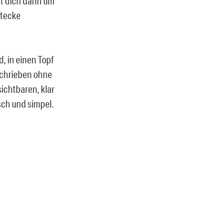
st dich dann um
Stecke
, in einen Topf
schrieben ohne
sichtbaren, klar
sch und simpel.