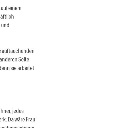
s auf einem
äftlich
n und
ie auftauchenden
r anderen Seite
denn sie arbeitet
ahner, jedes
erk. Da wäre Frau
chneidemaschiene