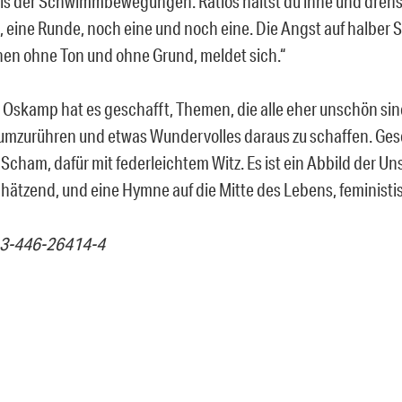
eis der Schwimmbewegungen. Ratlos hältst du inne und dreh
t, eine Runde, noch eine und noch eine. Die Angst auf halber 
en ohne Ton und ohne Grund, meldet sich.“
a Oskamp hat es geschafft, Themen, die alle eher unschön sind
 umzurühren und etwas Wundervolles daraus zu schaffen. Ge
cham, dafür mit federleichtem Witz. Es ist ein Abbild der Un
hätzend, und eine Hymne auf die Mitte des Lebens, feministi
-3-446-26414-4