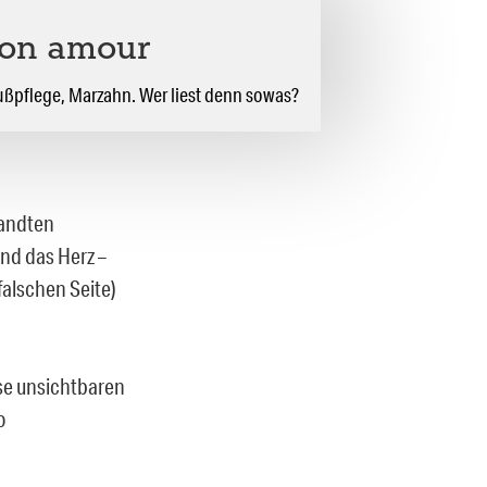
on amour
Fußpflege, Marzahn. Wer liest denn sowas?
wandten
nd das Herz –
falschen Seite)
se unsichtbaren
o