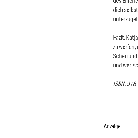
des Einerl
dich selbs
unterzugeh
Fazit: Katj
zu werfen,
Scheu und S
und wertsc
ISBN: 978
Anzeige