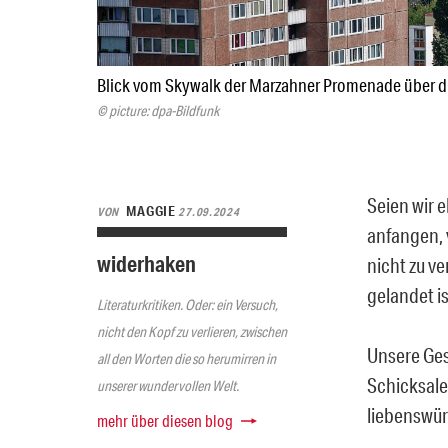
Blick vom Skywalk der Marzahner Promenade über 
© picture: dpa-Bildfunk
Seien wir 
MAGGIE
VON
27.09.2024
anfangen, 
widerhaken
nicht zu v
gelandet i
Literaturkritiken. Oder: ein Versuch,
nicht den Kopf zu verlieren, zwischen
Unsere Ges
all den Worten die so herumirren in
Schicksale?
unserer wundervollen Welt.
liebenswü
mehr über diesen blog