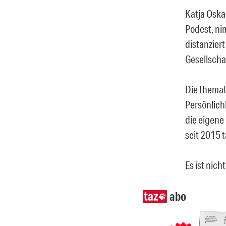
Katja Oskam
Podest, ni
distanzier
Gesellschaf
Die themat
Persönlichk
die eigene
seit 2015 
Es ist nich
abo