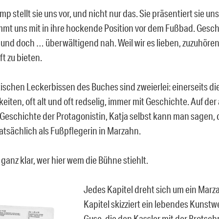
p stellt sie uns vor, und nicht nur das. Sie präsentiert sie un
mmt uns mit in ihre hockende Position vor dem Fußbad. Gesch
t und doch … überwältigend nah. Weil wir es lieben, zuzuhöre
t zu bieten.
ischen Leckerbissen des Buches sind zweierlei: einerseits d
eiten, oft alt und oft redselig, immer mit Geschichte. Auf de
 Geschichte der Protagonistin, Katja selbst kann man sagen, 
tatsächlich als Fußpflegerin in Marzahn.
t ganz klar, wer hier wem die Bühne stiehlt.
Jedes Kapitel dreht sich um ein Marz
Kapitel skizziert ein lebendes Kunstw
Guse, die den Kassler mit der Brots