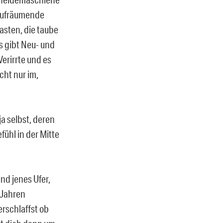
 aufräumende
asten, die taube
Es gibt Neu- und
erirrte und es
cht nur im,
a selbst, deren
fühl in der Mitte
nd jenes Ufer,
 Jahren
erschlaffst ob