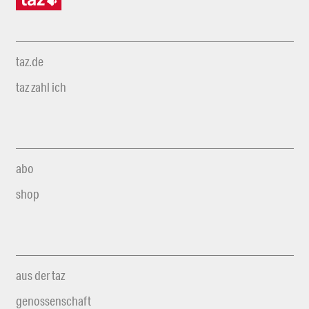
taz.de
taz zahl ich
abo
shop
aus der taz
genossenschaft