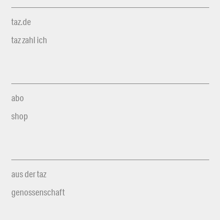
taz.de
taz zahl ich
abo
shop
aus der taz
genossenschaft