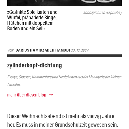
»Gezinkte Spielkarten und
anncapictures via pixabay
Würfel, präparierte Ringe,
Hütchen mit doppeltem
Boden und ein Seil«
DARIUS HAMIDZADEH HAMUDI
VON
23.12.2024
zylinderkopf-dichtung
Essays, Glossen, Kommentare und Neuigkeiten aus der Menagerie der kleinen
Literatur.
mehr über diesen blog
Dieser Weihnachtsabend ist mehr als vierzig Jahre
her. Es muss in meiner Grundschulzeit gewesen sein,