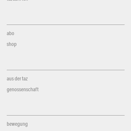
abo
shop
aus der taz
genossenschaft
bewegung