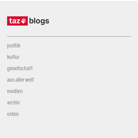
politik
kultur
gesellschaft
aus aller welt
medien
archiv
osten