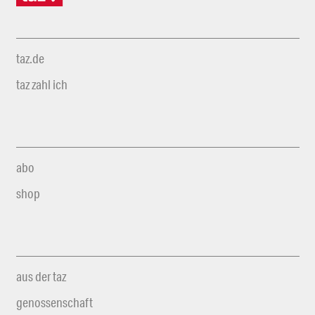
taz.de
taz zahl ich
abo
shop
aus der taz
genossenschaft