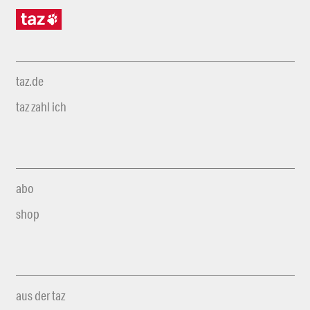
taz.de
taz zahl ich
abo
shop
aus der taz