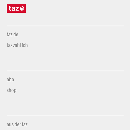
taz.de
taz zahl ich
abo
shop
aus der taz