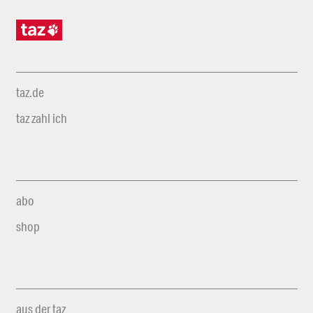
taz.de
taz zahl ich
abo
shop
aus der taz