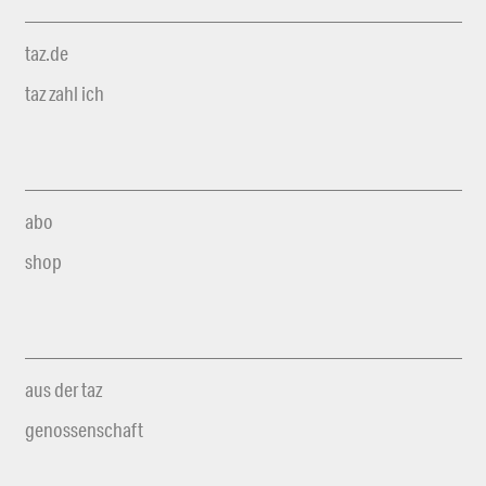
taz.de
taz zahl ich
abo
shop
aus der taz
genossenschaft