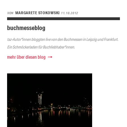
MARGARETE STOKOWSKI
VON
11.10.2012
buchmesseblog
taz-Autor*innen bloggten live von den Buchmessen in Leipzig und Frankfurt.
Ein Schmöckerladen für Buchliebhaber*innen.
mehr über diesen blog