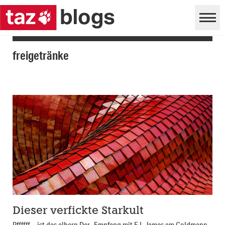
freigetränke
Dieser verfickte Starkult
Pffffff… ist das albern Der „Empfang mit E L James am Goldmann-