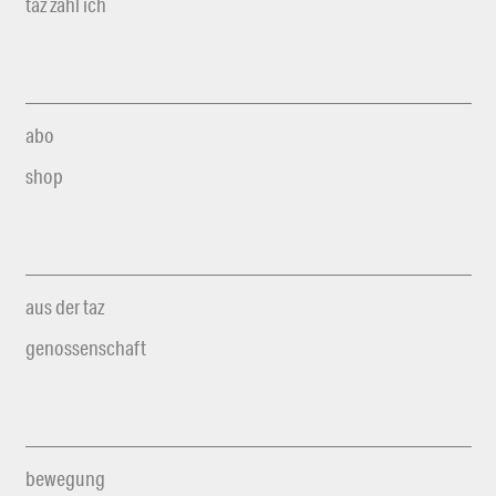
taz zahl ich
abo
shop
aus der taz
genossenschaft
bewegung