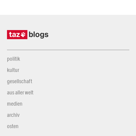
politik
kultur
gesellschaft
aus aller welt
medien
archiv
osten