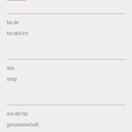
taz.de
taz zahl ich
abo
shop
aus der taz
genossenschaft