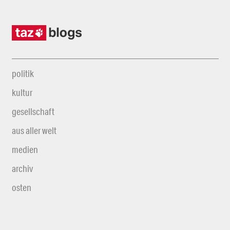
politik
kultur
gesellschaft
aus aller welt
medien
archiv
osten