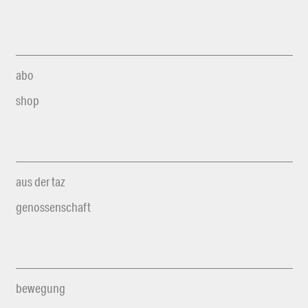
abo
shop
aus der taz
genossenschaft
bewegung