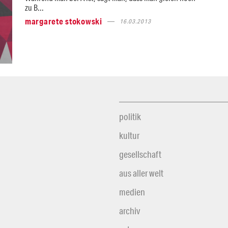
zu B...
margarete stokowski
16.03.2013
politik
kultur
gesellschaft
aus aller welt
medien
archiv