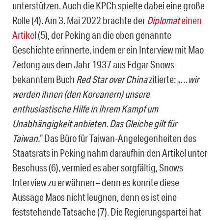
unterstützen. Auch die KPCh spielte dabei eine große
Rolle (4). Am 3. Mai 2022 brachte der
Diplomat
einen
Artikel
(5), der Peking an die oben genannte
Geschichte erinnerte, indem er ein Interview mit Mao
Zedong aus dem Jahr 1937 aus Edgar Snows
bekanntem Buch
Red Star over China
zitierte: „
…wir
werden ihnen (den Koreanern) unsere
enthusiastische Hilfe in ihrem Kampf um
Unabhängigkeit anbieten. Das Gleiche gilt für
Taiwan.
“ Das Büro für Taiwan-Angelegenheiten des
Staatsrats in Peking nahm daraufhin den Artikel unter
Beschuss (6), vermied es aber sorgfältig, Snows
Interview zu erwähnen – denn es konnte diese
Aussage Maos nicht leugnen, denn es ist eine
feststehende Tatsache (7). Die Regierungspartei hat