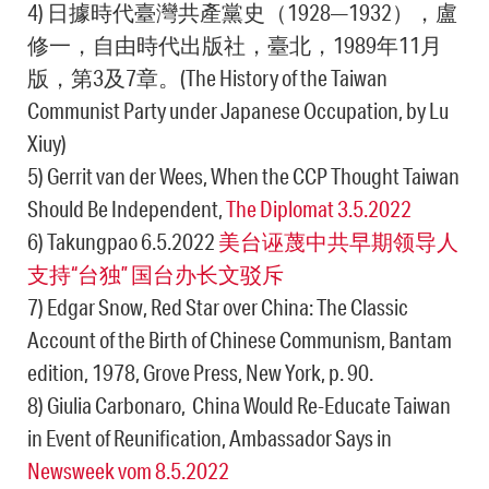
4) 日據時代臺灣共產黨史（1928—1932），盧
修一，自由時代出版社，臺北，1989年11月
版，第3及7章。(The History of the Taiwan
Communist Party under Japanese Occupation, by Lu
Xiuy)
5) Gerrit van der Wees, When the CCP Thought Taiwan
Should Be Independent,
The Diplomat 3.5.2022
6) Takungpao 6.5.2022
美台诬蔑中共早期领导人
支持“台独” 国台办长文驳斥
7) Edgar Snow, Red Star over China: The Classic
Account of the Birth of Chinese Communism, Bantam
edition, 1978, Grove Press, New York, p. 90.
8) Giulia Carbonaro, China Would Re-Educate Taiwan
in Event of Reunification, Ambassador Says in
Newsweek vom 8.5.2022