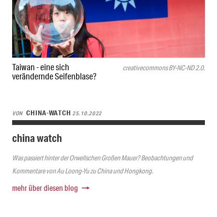
Taiwan - eine sich
creativecommons BY-NC-ND 2.0.
verändernde Seifenblase?
CHINA-WATCH
VON
25.10.2022
china watch
Was passiert hinter der Orwellschen Großen Mauer? Beobachtungen und
Kommentare von Au Loong-Yu zu China und Hongkong.
mehr über diesen blog