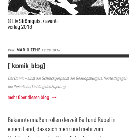
© Liv Strömquist / avant-
verlag 2018
MARIO ZEHE
VON
19.06.2018
[ˈkɒmik_blɔg]
Der Comic – einst das Schreckgespenst des Bildungsbürgers, heute dagegen
der (heimliche) Liebling des Föjetong.
mehr über diesen blog
Bekanntermaßen rollen derzeit Ball und Rubel in
einem Land, dass sich mehr und mehr zum