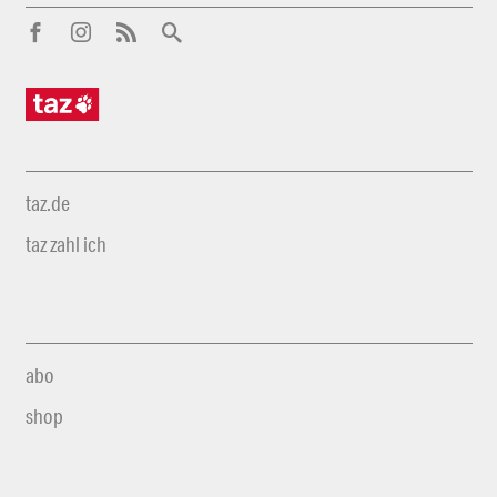
taz.de
taz zahl ich
abo
shop