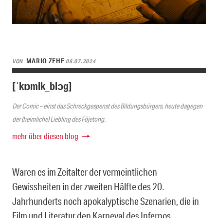
MARIO ZEHE
VON
08.07.2024
[ˈkɒmik_blɔg]
Der Comic – einst das Schreckgespenst des Bildungsbürgers, heute dagegen
der (heimliche) Liebling des Föjetong.
mehr über diesen blog
Waren es im Zeitalter der vermeintlichen
Gewissheiten in der zweiten Hälfte des 20.
Jahrhunderts noch apokalyptische Szenarien, die in
Film und Literatur den Karneval des Infernos