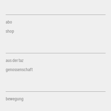
abo
shop
aus der taz
genossenschaft
bewegung