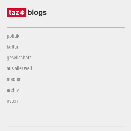
politik
kultur
gesellschaft
aus aller welt
medien
archiv
osten