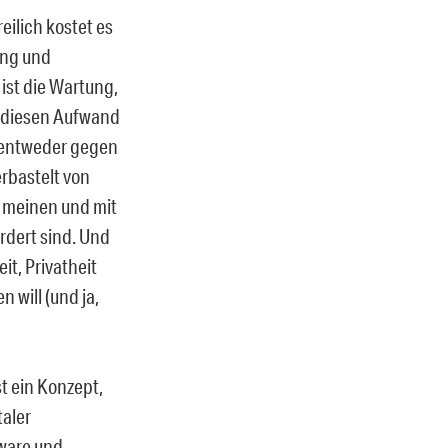
reilich kostet es
ing und
ist die Wartung,
e diesen Aufwand
s entweder gegen
erbastelt von
t meinen und mit
rdert sind. Und
t, Privatheit
 will (und ja,
st ein Konzept,
taler
tware und