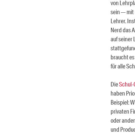
von Lehrp
sein — mit 
Lehrer. In
Nerd das A
auf seiner 
stattgefund
braucht es
für alle S
Die
Schul-C
haben Prior
Beispiel: 
privaten F
oder ander
und Produ