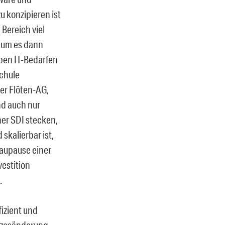
 konzipieren ist
Bereich viel
, um es dann
lben IT-Bedarfen
Schule
der Flöten-AG,
nd auch nur
iner SDI stecken,
skalierbar ist,
laupause einer
estition
.
fizient und
etzesänderung