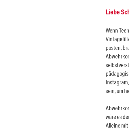
Liebe Sch
Wenn Teen
Vintagefil
posten, br
Abwehrkomp
selbstverst
pädagogisc
Instagram,
sein, um h
Abwehrkomp
wäre es der
Alleine mi