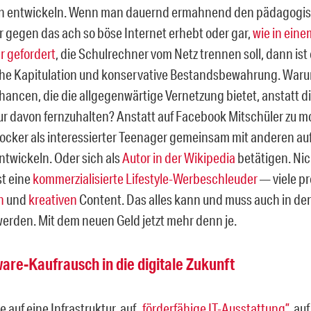
n entwickeln. Wenn man dauernd ermahnend den pädagogi
r gegen das ach so böse Internet erhebt oder gar,
wie in eine
 gefordert
, die Schulrechner vom Netz trennen soll, dann ist
he Kapitulation und konservative Bestandsbewahrung. War
Chancen, die die allgegenwärtige Vernetzung bietet, anstatt d
nur davon fernzuhalten? Anstatt auf Facebook Mitschüler zu 
ocker als interessierter Teenager gemeinsam mit anderen au
ntwickeln. Oder sich als
Autor in der Wikipedia
betätigen. Nic
st eine
kommerzialisierte Lifestyle-Werbeschleuder
— viele p
n
und
kreativen
Content. Das alles kann und muss auch in de
werden. Mit dem neuen Geld jetzt mehr denn je.
are-Kaufrausch in die digitale Zukunft
e auf eine Infrastruktur, auf
„förderfähige IT-Ausstattung”
, auf