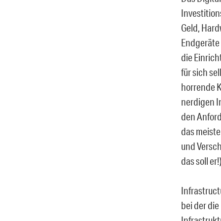
Investition
Geld, Hard
Endgeräte 
die Einric
für sich s
horrende K
nerdigen I
den Anford
das meiste
und Verschl
das soll er
Infrastruct
bei der di
Infrastruk