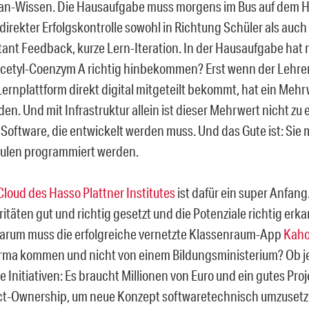
lan-Wissen. Die Hausaufgabe muss morgens im Bus auf dem 
direkter Erfolgskontrolle sowohl in Richtung Schüler als auch
stant Feedback, kurze Lern-Iteration. In der Hausaufgabe hat 
cetyl-Coenzym A richtig hinbekommen? Erst wenn der Lehre
Lernplattform direkt digital mitgeteilt bekommt, hat ein Mehr
en. Und mit Infrastruktur allein ist dieser Mehrwert nicht zu 
 Software, die entwickelt werden muss. Und das Gute ist: Sie
chulen programmiert werden.
loud des Hasso Plattner Institutes
ist dafür ein super Anfan
itäten gut und richtig gesetzt und die Potenziale richtig erk
Warum muss die erfolgreiche vernetzte Klassenraum-App
Kaho
irma kommen und nicht von einem Bildungsministerium? Ob jet
e Initiativen: Es braucht Millionen von Euro und ein gutes 
ct-Ownership, um neue Konzept softwaretechnisch umzuset