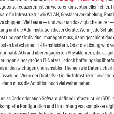
sgüter zu reduzieren, ist ein weiterer konzeptioneller Fehler. F
ware für Infrastruktur wie WLAN, Glasfaserverkabelung, Rout
zu shoppen. Viel teurer — und zwar um das Zigfache teurer — 
htung und die Administration dieser Geräte. Wenn jede Schul
elbst und ganz individuell managen muss, dann geschieht da
osten bei externen IT-Dienstleistern. Oder die Lösung wird v
nformatik-AGs und überengagierten Physiklehrern, die es gu
erungen eines großen IT-Netzes, jedoch hoffnungslos überfo
ns in den wichtigen und sensiblen Themen wie Datensicherhei
üsselung. Wenn der DigitalPakt in die Infrastruktur investieren
!), dann muss die Ambition noch viel weiter gehen.
ure as Code oder auch Sofware-defined Infrastructure (SDI) i
e komplette Konfiguration und Einrichtung von komplexer digi
tur automatisiert, wiederholbar und programmatisch von Sof