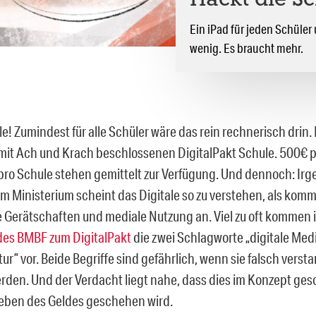
Hackt die S
Ein iPad für jeden Schüler
wenig. Es braucht mehr.
lle! Zumindest für alle Schüler wäre das rein rechnerisch drin
it Ach und Krach beschlossenen DigitalPakt Schule. 500€ p
ro Schule stehen gemittelt zur Verfügung. Und dennoch: Ir
m Ministerium scheint das Digitale so zu verstehen, als komm
 Gerätschaften und mediale Nutzung an. Viel zu oft kommen 
des BMBF zum DigitalPakt
die zwei Schlagworte „digitale Med
tur” vor. Beide Begriffe sind gefährlich, wenn sie falsch vers
erden. Und der Verdacht liegt nahe, dass dies im Konzept ges
eben des Geldes geschehen wird.