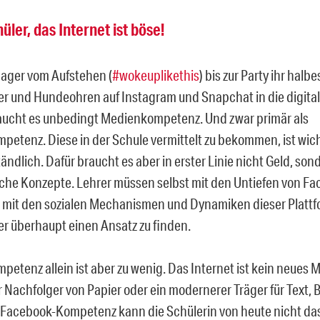
üler, das Internet ist böse!
ager vom Aufstehen (
#wokeuplikethis
) bis zur Party ihr halb
ter und Hundeohren auf Instagram und Snapchat in die digital
aucht es unbedingt Medienkompetenz. Und zwar primär als
etenz. Diese in der Schule vermittelt zu bekommen, ist wic
ändlich. Dafür braucht es aber in erster Linie nicht Geld, son
he Konzepte. Lehrer müssen selbst mit den Untiefen von F
 mit den sozialen Mechanismen und Dynamiken dieser Plattf
ier überhaupt einen Ansatz zu finden.
etenz allein ist aber zu wenig. Das Internet ist kein neues M
 Nachfolger von Papier oder ein modernerer Träger für Text, B
t Facebook-Kompetenz kann die Schülerin von heute nicht d