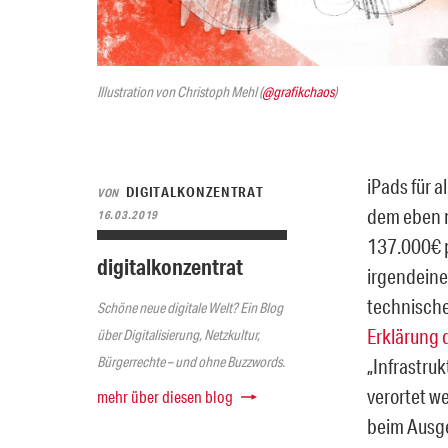
Illustration von Christoph Mehl (
@grafikchaos
)
iPads für a
DIGITALKONZENTRAT
VON
dem eben m
16.03.2019
137.000€ p
digitalkonzentrat
irgendeine
technische
Schöne neue digitale Welt? Ein Blog
Erklärung 
über Digitalisierung, Netzkultur,
Bürgerrechte – und ohne Buzzwords.
„Infrastruk
verortet w
mehr über diesen blog
beim Ausg