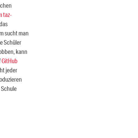
schen
m taz-
 das
um sucht man
ie Schüler
mobben, kann
f
GitHub
ht jeder
roduzieren
r Schule