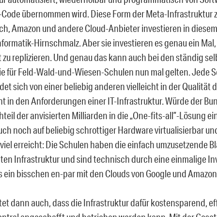
ode übernommen wird. Diese Form der Meta-Infrastruktur zu
ach, Amazon und andere Cloud-Anbieter investieren in diesem 
nformatik-Hirnschmalz. Aber sie investieren es genau ein Mal
ft zu replizieren. Und genau das kann auch bei den ständig se
die für Feld-Wald-und-Wiesen-Schulen nun mal gelten. Jede 
et sich von einer beliebig anderen vielleicht in der Qualität 
ht in den Anforderungen einer IT-Infrastruktur. Würde der Bu
teil der anvisierten Milliarden in die „One-fits-all”-Lösung e
ch noch auf beliebig schrottiger Hardware virtualisierbar und 
viel erreicht: Die Schulen haben die einfach umzusetzende B
en Infrastruktur und sind technisch durch eine einmalige Inv
 ein bisschen en-par mit den Clouds von Google und Amazon
et dann auch, dass die Infrastruktur dafür kostensparend, ef
ntral angeschafft und betrieben werden kann. Mit der Ges