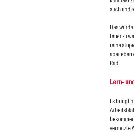
auch und e
Das würde d
teuer zu wa
reine stup
aber eben 
Rad.
Lern- un
Es bringt 
Arbeitsblat
bekommen. D
vernetzte A