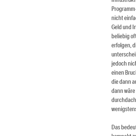
Programm-C
nicht einf
Geld und I
beliebig o
erfolgen, 
unterscheid
jedoch nic
einen Bruch
die dann au
dann wäre 
durchdacht
wenigstens
Das bedeut
kompakt ze