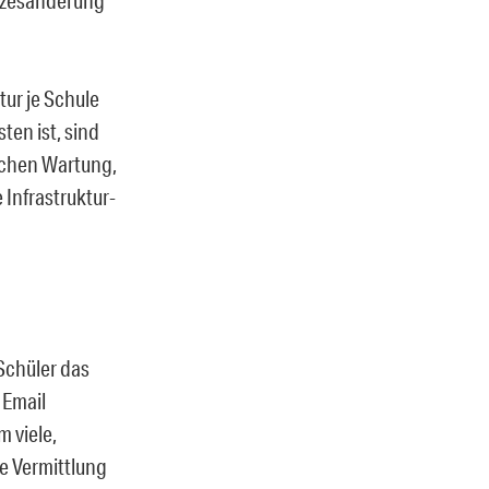
tur je Schule
ten ist, sind
auchen Wartung,
 Infrastruktur-
Schüler das
 Email
m viele,
ve Vermittlung