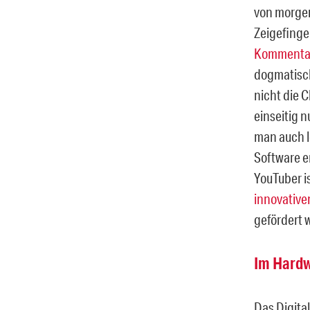
von morge
Zeigefinge
Kommentar
dogmatisc
nicht die 
einseitig 
man auch l
Software e
YouTuber i
innovative
gefördert 
Im Hardw
Das Digital