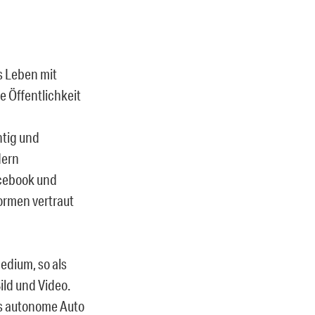
es Leben mit
e Öffentlichkeit
htig und
dern
acebook und
ormen vertraut
edium, so als
ild und Video.
as autonome Auto