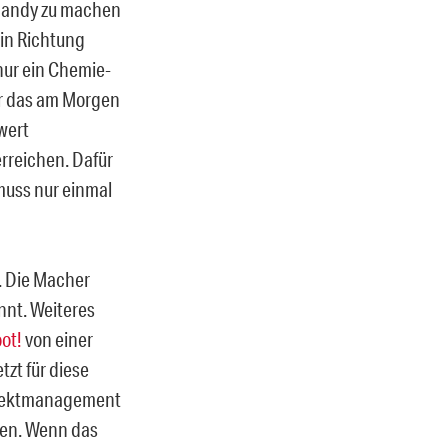
Handy zu machen
 in Richtung
nur ein Chemie-
r das am Morgen
wert
erreichen. Dafür
 muss nur einmal
g. Die Macher
annt. Weiteres
ot!
von einer
zt für diese
Projektmanagement
zen. Wenn das