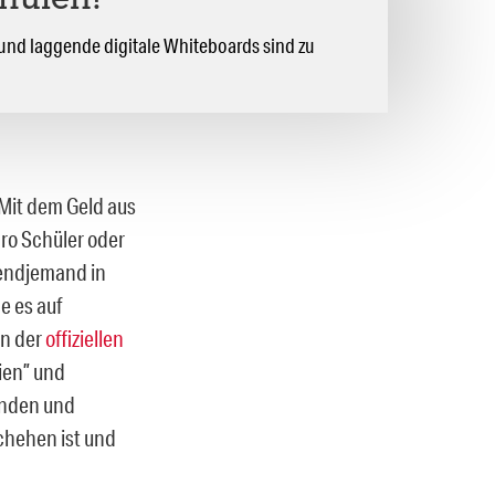
chulen!
 und laggende digitale Whiteboards sind zu
. Mit dem Geld aus
ro Schüler oder
gendjemand in
e es auf
in der
offiziellen
ien” und
tanden und
chehen ist und