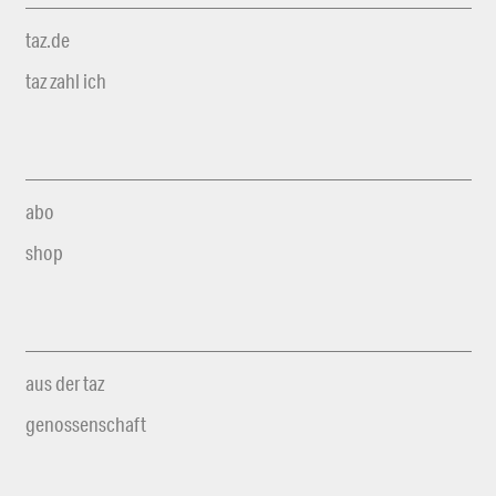
taz.de
taz zahl ich
abo
shop
aus der taz
genossenschaft