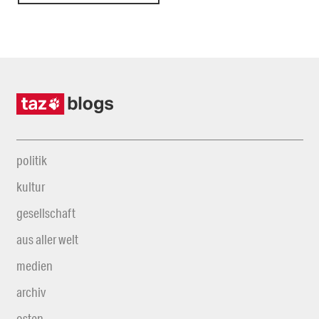
politik
kultur
gesellschaft
aus aller welt
medien
archiv
osten