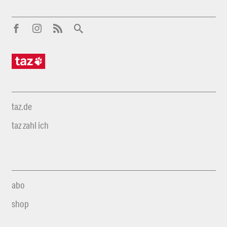
taz.de
taz zahl ich
abo
shop