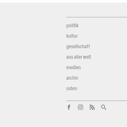
politik
kultur
gesellschaft
aus aller welt
medien
archiv
osten