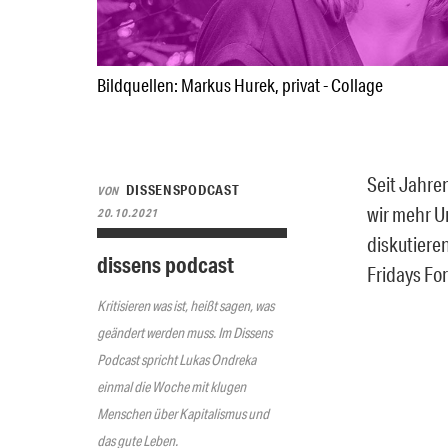
Bildquellen: Markus Hurek, privat - Collage
Seit Jahren
DISSENSPODCAST
VON
wir mehr U
20.10.2021
diskutiere
dissens podcast
Fridays Fo
Kritisieren was ist, heißt sagen, was
geändert werden muss. Im Dissens
Podcast spricht Lukas Ondreka
einmal die Woche mit klugen
Menschen über Kapitalismus und
das gute Leben.