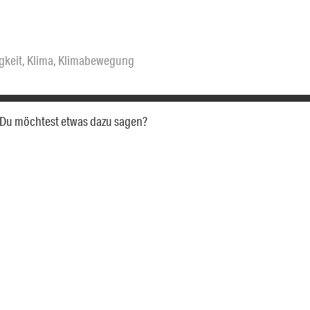
gkeit
,
Klima
,
Klimabewegung
a. Du möchtest etwas dazu sagen?