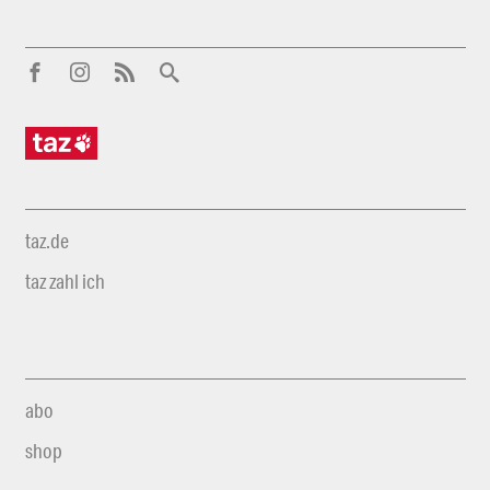
taz.de
taz zahl ich
abo
shop