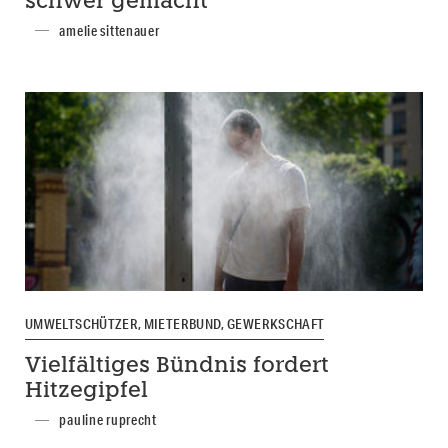
schwer gemacht
amelie sittenauer
UMWELTSCHÜTZER, MIETERBUND, GEWERKSCHAFT
Vielfältiges Bündnis fordert
Hitzegipfel
pauline ruprecht