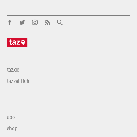
taz.de
taz zahl ich
abo
shop