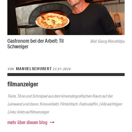
Gastronom bei der Arbeit: Til
Bild: Georg Wendt/dpa
Schweiger
MANUELSCHUBERT
VON
22.01.2020
filmanzeiger
Texte, Töne und Schnipsel aus dem kinematografischen Raum auf der
Leinwand und davor. Kinoverliebt. Filmkritisch. Festivalaffin. | Alle wichtigen
Links: linktr.ee/filmanzeiger
mehr über diesen blog