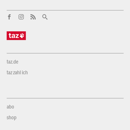
taz.de
taz zahl ich
abo
shop