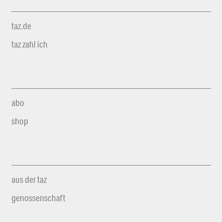
taz.de
taz zahl ich
abo
shop
aus der taz
genossenschaft