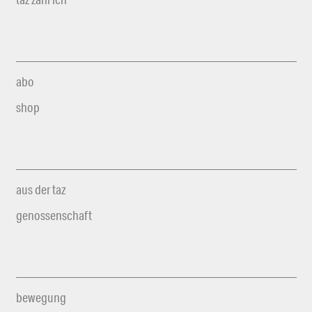
abo
shop
aus der taz
genossenschaft
bewegung