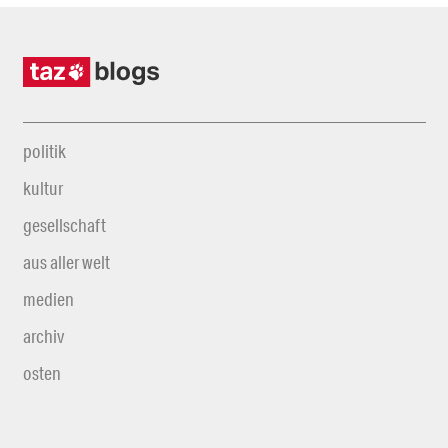
politik
kultur
gesellschaft
aus aller welt
medien
archiv
osten