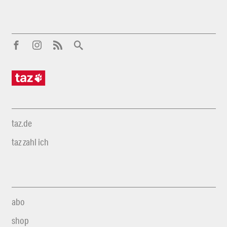
taz.de
taz zahl ich
abo
shop