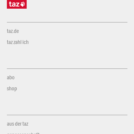
taz.de
taz zahl ich
abo
shop
aus der taz