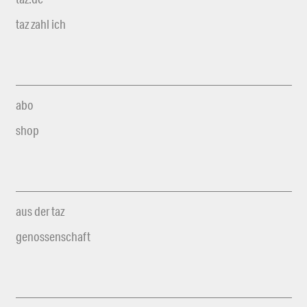
taz zahl ich
abo
shop
aus der taz
genossenschaft