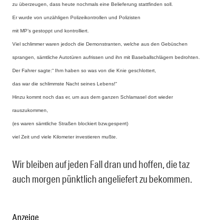
zu überzeugen, dass heute nochmals eine Belieferung stattfinden soll.
Er wurde von unzähligen Polizeikontrollen und Polizisten
mit MP’s gestoppt und kontrolliert.
Viel schlimmer waren jedoch die Demonstranten, welche aus den Gebüschen
sprangen, sämtliche Autotüren aufrissen und ihn mit Baseballschlägern bedrohten.
Der Fahrer sagte:“ Ihm haben so was von die Knie geschlottert,
das war die schlimmste Nacht seines Lebens!“
Hinzu kommt noch das er,
um aus dem ganzen Schlamasel dort wieder
rauszukommen,
(es waren sämtliche Straßen blockiert bzw.gesperrt)
viel Zeit und viele Kilometer investieren mußte.
Wir bleiben auf jeden Fall dran und hoffen, die taz
auch morgen pünktlich angeliefert zu bekommen.
Anzeige