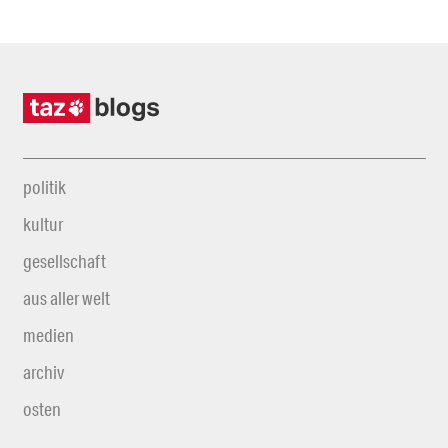
politik
kultur
gesellschaft
aus aller welt
medien
archiv
osten