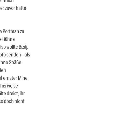
er zuvor hatte
lie Portman zu
ie Bühne
 wollte Bizilj,
oto senden – als
nanno Späße
 den
t ernster Mine
cherweise
e dreist, ihr
so doch nicht