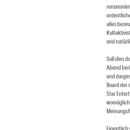
renommiert
ordentliche
alles beze
Kultaktivis
und natürl
Soll dies d
Abend beri
und darges
Board der 
Star Enter
womöglich 
Meinungsfr
Eigentlich