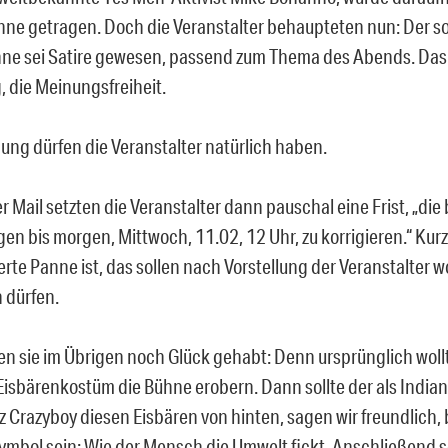
hne getragen. Doch die Veranstalter behaupteten nun: Der s
hne sei Satire gewesen, passend zum Thema des Abends. Das 
, die Meinungsfreiheit.
ung dürfen die Veranstalter natürlich haben.
r Mail setzten die Veranstalter dann pauschal eine Frist, „die
en bis morgen, Mittwoch, 11.02, 12 Uhr, zu korrigieren.“ Kur
te Panne ist, das sollen nach Vorstellung der Veranstalter wo
 dürfen.
en sie im Übrigen noch Glück gehabt: Denn ursprünglich woll
Eisbärenkostüm die Bühne erobern. Dann sollte der als Indian
tz Crazyboy diesen Eisbären von hinten, sagen wir freundlich
 Symbol sein: Wie der Mensch die Umwelt fickt. Anschließend s