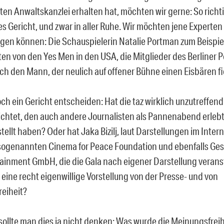
en Anwaltskanzlei erhalten hat, möchten wir gerne: So richti
s Gericht, und zwar in aller Ruhe. Wir möchten jene Experten 
ugen können: Die Schauspielerin Natalie Portman zum Beispiel
ten von den Yes Men in den USA, die Mitglieder des Berliner 
ich den Mann, der neulich auf offener Bühne einen Eisbären fi
och ein Gericht entscheiden: Hat die taz wirklich unzutreffen
chtet, den auch andere Journalisten als Pannenabend erlebt
tellt haben? Oder hat Jaka Bizilj, laut Darstellungen im Inte
sogenannten Cinema for Peace Foundation und ebenfalls Ges
tainment GmbH, die die Gala nach eigener Darstellung veranst
eine recht eigenwillige Vorstellung von der Presse- und von
eiheit?
 sollte man dies ja nicht denken: Was wurde die Meinungsfreih