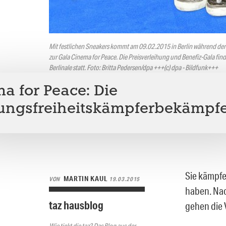
Mit festlichen Sneakers kommt am 09.02.2015 in Berlin während der 
zur Gala Cinema for Peace. Die Preisverleihung und Benefiz-Gala find
Berlinale statt. Foto: Britta Pedersen/dpa +++(c) dpa - Bildfunk+++
a for Peace: Die
ungsfreiheitskämpferbekämpf
Sie kämpfe
MARTIN KAUL
VON
19.03.2015
haben. Nac
taz hausblog
gehen die 
Wie tickt die taz? Das Blog aus der