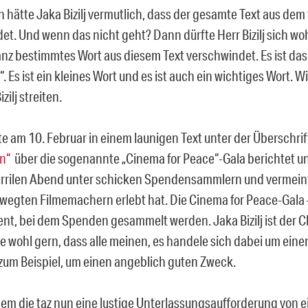
n hätte Jaka Bizilj vermutlich, dass der gesamte Text aus dem
et. Und wenn das nicht geht? Dann dürfte Herr Bizilj sich w
anz bestimmtes Wort aus diesem Text verschwindet. Es ist das
. Es ist ein kleines Wort und es ist auch ein wichtiges Wort. 
zilj streiten.
te am 10. Februar in einem launigen Text unter der Überschri
n“
über die sogenannte „Cinema for Peace“-Gala berichtet un
urrilen Abend unter schicken Spendensammlern und vermein
wegten Filmemachern erlebt hat. Die Cinema for Peace-Gala – 
ent, bei dem Spenden gesammelt werden. Jaka Bizilj ist der C
te wohl gern, dass alle meinen, es handele sich dabei um ein
 zum Beispiel, um einen angeblich guten Zweck.
m die taz nun eine lustige Unterlassungsaufforderung von e