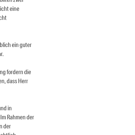
icht eine
cht
blich ein guter
r.
ung fordern die
en, dass Herr
und in
: Im Rahmen der
n der
ichtlich