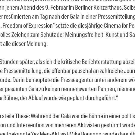
 an jenem Abend des 9. Februar im Berliner Konzerthaus. Selbs
r resümierten am Tag nach der Gala in einer Pressemitteilung 
„Freedom of Expression“ setzte die diesjährige Cinema for Pe
lles Zeichen zum Schutz der Meinungsfreiheit, Kunst und Sati
t alle dieser Meinung.
Stunden später, als sich die kritische Berichterstattung abzei
re Pressemitteilung, die offenbar pauschal an zahlreiche Jour
urde. Darin behauptete die Presseagentur unter anderem wör
r gesamten Gala zu keinen nennenswerten Pannen, niemand
die Bühne, der Ablauf wurde wie geplant durchgeführt.“
e steile These: Während der Gala war die Bühne in einer polit
ion und Intervention von mehreren Aktivisten gestürmt worde
 weltbekannte Yes Men-Aktivist Mike Bonanno, wurde darauf