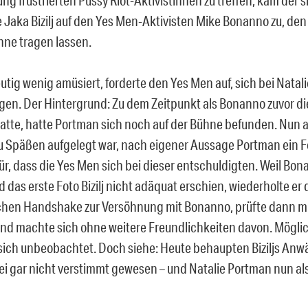
 Jaka Bizilj auf den Yes Men-Aktivisten Mike Bonanno zu, den 
hne tragen lassen.
deutig wenig amüsiert, forderte den Yes Men auf, sich bei Nata
gen. Der Hintergrund: Zu dem Zeitpunkt als Bonanno zuvor d
tte, hatte Portman sich noch auf der Bühne befunden. Nun also
zu Späßen aufgelegt war, nach eigener Aussage Portman ein F
ür, dass die Yes Men sich bei dieser entschuldigten. Weil Bo
das erste Foto Bizilj nicht adäquat erschien, wiederholte er
chen Handshake zur Versöhnung mit Bonanno, prüfte dann mi
 und machte sich ohne weitere Freundlichkeiten davon. Mögli
sich unbeobachtet. Doch siehe: Heute behaupten Biziljs Anwält
i gar nicht verstimmt gewesen – und Natalie Portman nun al