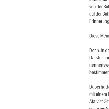
von der Bü
auf der Bü
Erinnerung
Diese Mein
Doch: In de
Darstellung
nennenswer
bestimmen
Dabei hatt
mit einem 
Aktivist Gi
sollte ein