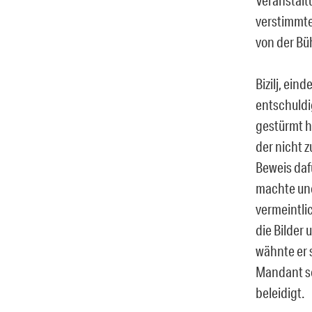
verstimmte
von der Bü
Bizilj, ein
entschuldi
gestürmt ha
der nicht 
Beweis daf
machte und 
vermeintli
die Bilder
wähnte er 
Mandant se
beleidigt.