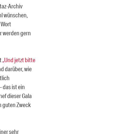
 taz-Archiv
ohl wünschen,
 Wort
Wir werden gern
ft
„Und jetzt bitte
d darüber, wie
tlich
das ist ein
hef dieser Gala
en guten Zweck
iner sehr