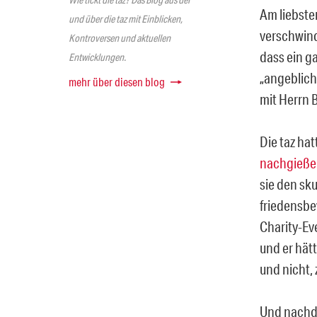
Am liebste
und über die taz mit Einblicken,
verschwind
Kontroversen und aktuellen
dass ein g
Entwicklungen.
„angeblich“
mehr über diesen blog
mit Herrn Bi
Die taz hat
nachgieße
sie den sk
friedensbe
Charity-Ev
und er hät
und nicht,
Und nachde