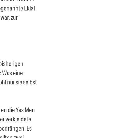
ogenannte Eklat
war, zur
 bisherigen
z: Was eine
hl nur sie selbst
ten die Yes Men
er verkleidete
, bedrängen. Es
ollten zwei