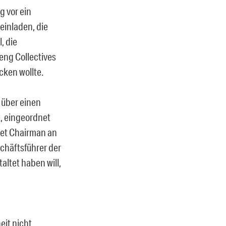
g vor ein
einladen, die
, die
Peng Collectives
cken wollte.
d über einen
, eingeordnet
rnet Chairman an
chäftsführer der
altet haben will,
eit nicht