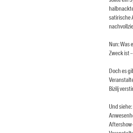
halbnackte
satirische 
nachvollzi
Nun: Was e
Zweck ist –
Doch es gib
Veranstalte
Bizilj ver
Und siehe: 
Anwesenhei
Aftershow-
Veranstaltu