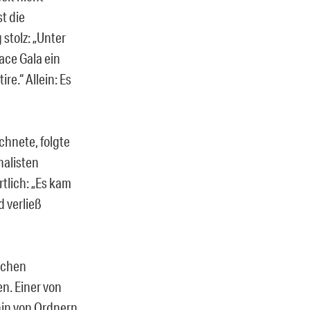
t die
stolz: „Unter
ace Gala ein
re.“ Allein: Es
chnete, folgte
nalisten
tlich: „Es kam
 verließ
ischen
n. Einer von
hin von Ordnern