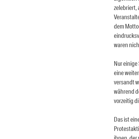
zelebriert,
Veranstalte
dem Motto 
eindrucksvo
waren nich
Nur einige 
eine weite
versandt w
während de
vorzeitig 
Das ist ein
Protestakt
ihnen, der