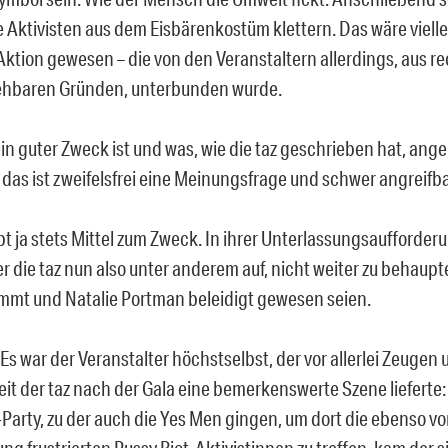
 Aktivisten aus dem Eisbärenkostüm klettern. Das wäre vielle
Aktion gewesen – die von den Veranstaltern allerdings, aus re
ehbaren Gründen, unterbunden wurde.
in guter Zweck ist und was, wie die taz geschrieben hat, ange
 das ist zweifelsfrei eine Meinungsfrage und schwer angreifba
t ja stets Mittel zum Zweck. In ihrer Unterlassungsaufforder
r die taz nun also unter anderem auf, nicht weiter zu behaupt
stimmt und Natalie Portman beleidigt gewesen seien.
Es war der Veranstalter höchstselbst, der vor allerlei Zeugen 
t der taz nach der Gala eine bemerkenswerte Szene lieferte
Party, zu der auch die Yes Men gingen, um dort die ebenso vo
ng frustrierten Pussy Riot-Aktivistinnen zu treffen, kam der s