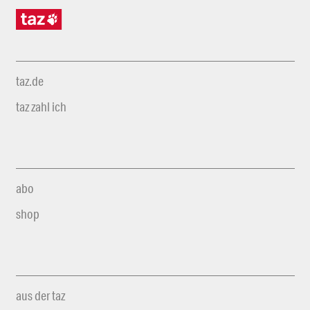
taz.de
taz zahl ich
abo
shop
aus der taz