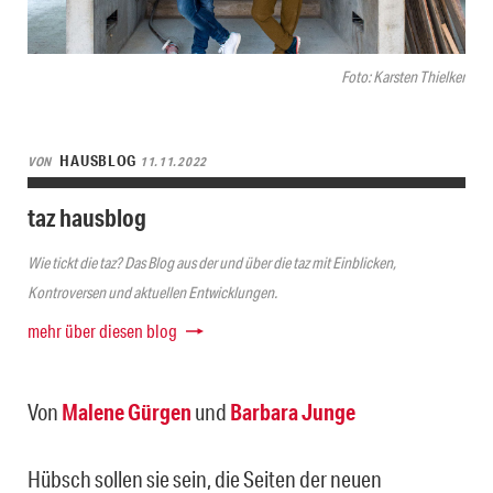
Foto: Karsten Thielker
HAUSBLOG
VON
11.11.2022
taz hausblog
Wie tickt die taz? Das Blog aus der und über die taz mit Einblicken,
Kontroversen und aktuellen Entwicklungen.
mehr über diesen blog
Von
Malene Gürgen
und
Barbara Junge
Hübsch sollen sie sein, die Seiten der neuen