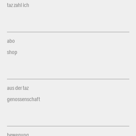
taz zahl ich
abo
shop
aus der taz
genossenschaft
bewegung