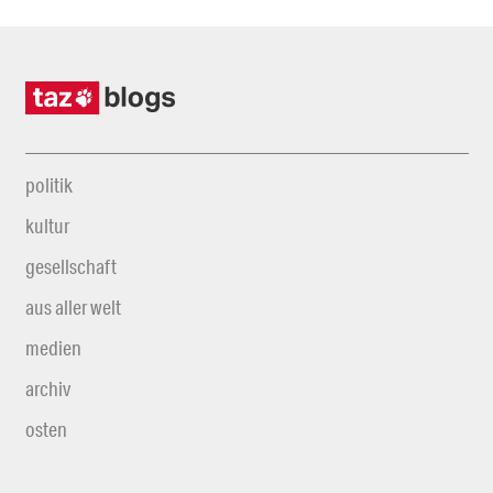
politik
kultur
gesellschaft
aus aller welt
medien
archiv
osten