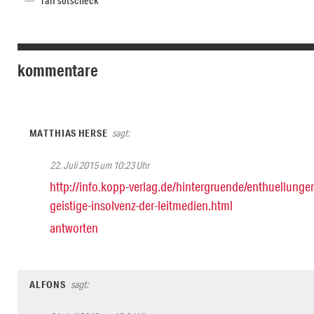
ralf sotscheck
kommentare
MATTHIAS HERSE
sagt:
22. Juli 2015 um 10:23 Uhr
http://info.kopp-verlag.de/hintergruende/enthuellung
geistige-insolvenz-der-leitmedien.html
antworten
ALFONS
sagt: