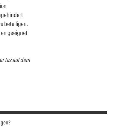
ion
ngehindert
u beteiligen.
esten geeignet
er taz auf dem
sagen?