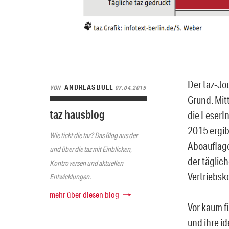
Der taz-Jou
ANDREAS BULL
VON
07.04.2015
Grund. Mit
taz hausblog
die LeserIn
2015 ergib
Wie tickt die taz? Das Blog aus der
Aboauflage
und über die taz mit Einblicken,
der täglic
Kontroversen und aktuellen
Vertriebsk
Entwicklungen.
mehr über diesen blog
Vor kaum fü
und ihre i