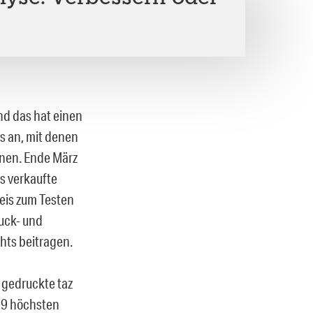
Und das hat einen
s an, mit denen
önnen. Ende März
s verkaufte
reis zum Testen
ruck- und
hts beitragen.
r gedruckte taz
779 höchsten