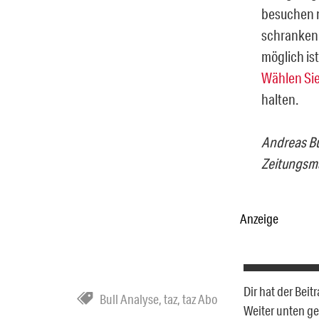
besuchen m
schrankenl
möglich ist
Wählen Sie
halten.
Andreas Bul
Zeitungsma
Anzeige
Dir hat der Bei
Bull Analyse
,
taz
,
taz Abo
Weiter unten g