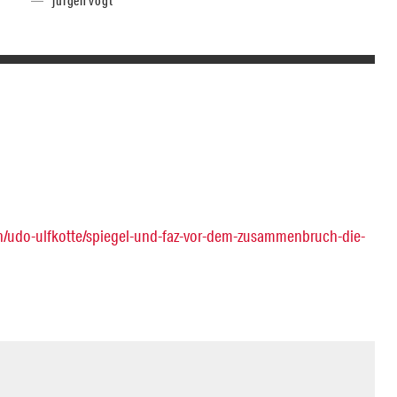
jürgen vogt
en/udo-ulfkotte/spiegel-und-faz-vor-dem-zusammenbruch-die-