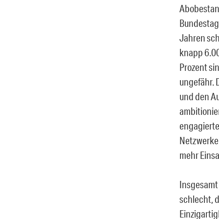
Abobestand
Bundestags
Jahren sch
knapp 6.00
Prozent si
ungefähr. 
und den Au
ambitionie
engagierte
Netzwerken
mehr Einsa
Insgesamt 
schlecht, 
Einzigartig