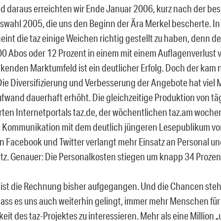
 daraus erreichten wir Ende Januar 2006, kurz nach der be
wahl 2005, die uns den Beginn der Ära Merkel bescherte. I
eint die taz einige Weichen richtig gestellt zu haben, denn 
0 Abos oder 12 Prozent in einem mit einem Auflagenverlust 
nkenden Marktumfeld ist ein deutlicher Erfolg. Doch der kam 
Die Diversifizierung und Verbesserung der Angebote hat viel
fwand dauerhaft erhöht. Die gleichzeitige Produktion von täg
rten Internetportals taz.de, der wöchentlichen taz.am woche
 Kommunikation mit dem deutlich jüngeren Lesepublikum vor
 Facebook und Twitter verlangt mehr Einsatz an Personal u
tz. Genauer: Die Personalkosten stiegen um knapp 34 Prozen
ist die Rechnung bisher aufgegangen. Und die Chancen steh
dass es uns auch weiterhin gelingt, immer mehr Menschen für
keit des taz-Projektes zu interessieren. Mehr als eine Million 