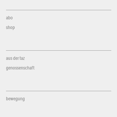
abo
shop
aus der taz
genossenschaft
bewegung