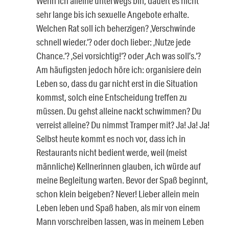
Wenn ich alleine unterwegs bin, dauert es nicht
sehr lange bis ich sexuelle Angebote erhalte.
Welchen Rat soll ich beherzigen? ‚Verschwinde
schnell wieder.‘? oder doch lieber: ‚Nutze jede
Chance.‘? ‚Sei vorsichtig!‘? oder ‚Ach was soll’s.‘?
Am häufigsten jedoch höre ich: organisiere dein
Leben so, dass du gar nicht erst in die Situation
kommst, solch eine Entscheidung treffen zu
müssen. Du gehst alleine nackt schwimmen? Du
verreist alleine? Du nimmst Tramper mit? Ja! Ja! Ja!
Selbst heute kommt es noch vor, dass ich in
Restaurants nicht bedient werde, weil (meist
männliche) Kellnerinnen glauben, ich würde auf
meine Begleitung warten. Bevor der Spaß beginnt,
schon klein beigeben? Never! Lieber allein mein
Leben leben und Spaß haben, als mir von einem
Mann vorschreiben lassen, was in meinem Leben