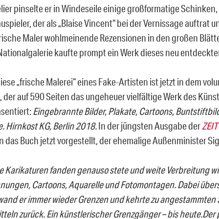
lier pinselte er in Windeseile einige großformatige Schinken
spieler, der als „Blaise Vincent“ bei der Vernissage auftrat u
frische Maler wohlmeinende Rezensionen in den großen Blätte
ationalgalerie kaufte prompt ein Werk dieses neu entdeckten
iese „frische Malerei“ eines Fake-Artisten ist jetzt in dem vo
 der auf 590 Seiten das ungeheuer vielfältige Werk des Künst
äsentiert:
Eingebrannte Bilder, Plakate, Cartoons, Buntstiftbil
 Hirnkost KG, Berlin 2018.
In der jüngsten Ausgabe der
ZEIT
n das Buch jetzt vorgestellt, der ehemalige Außenminister Si
e Karikaturen fanden genauso stete und weite Verbreitung wi
nungen, Cartoons, Aquarelle und Fotomontagen. Dabei übers
and er immer wieder Grenzen und kehrte zu angestammten 
itteln zurück. Ein künstlerischer Grenzgänger – bis heute.Der 