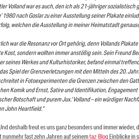
ler Volland war es auch, den ich als 21-jähriger sozialistisch 
e‘ 1980 nach Goslar zu einer Ausstellung seiner Plakate einlud
rfolg, welchen die Ausstellung in meiner Heimatstadt genauso
lich war die Resonanz vor Ort gehörig, denn Vollands Plakate
te Kost, sondern wollten immer anstößig sein. Sein Freund B
r seines Werkes und Kulturhistoriker, befand einmal treffend:
 das Spiel der Grenzverletzungen mit den Mitteln des 20. Jahr
chreitet in Fotoexperimenten die Grenzen zwischen den Gat
hen Komik und Ernst, Satire und Identifikation, Engagement 
ischer Botschaft und purem Jux.‘ Volland – ein würdiger Nach
n John Heartfield.“
. Und deshalb freut es uns ganz besonders und immer wieder, 
it nunmehr fast zehn Jahren auf seinem
taz-Blog
Einblicke in 