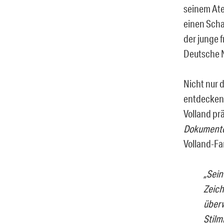
seinem Ate
einen Schau
der junge 
Deutsche N
Nicht nur d
entdecken,
Volland pr
Dokumente.
Volland-Fa
„Sein
Zeich
überw
Stilm