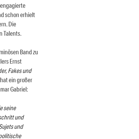
, engagierte
nd schon erhielt
rn. Die
 Talents.
luminösen Band zu
lers Ernst
der, Fakes und
hat ein großer
gmar Gabriel:
e seine
chritt und
Sujets und
politische