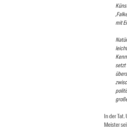
Künst
‚Falk
mit E
Natür
leich
Kenne
setzt
übers
zwisc
polit
große
In der Tat
Meister se