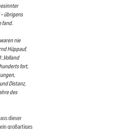
gesinnter
 – übrigens
 fand.
 waren nie
ernd Hüppauf,
 ‚Volland
hunderts fort,
tungen,
und Distanz,
fahre des
dass dieser
sein großartiges