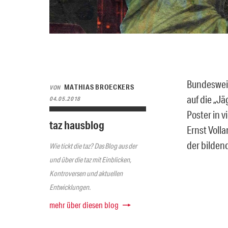
Bundesweit
MATHIAS BROECKERS
VON
auf die „Jä
04.05.2018
Poster in 
taz hausblog
Ernst Volla
der bilden
Wie tickt die taz? Das Blog aus der
und über die taz mit Einblicken,
Kontroversen und aktuellen
Entwicklungen.
mehr über diesen blog