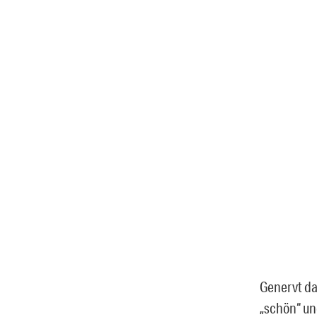
Genervt da
„schön“ und