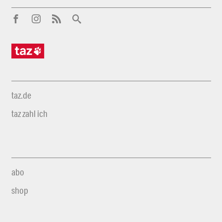
taz.de
taz zahl ich
abo
shop