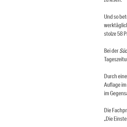
Und so bet
werktäglic
stolze 58 P
Bei der
Süd
Tageszeitu
Durch eine
Auflage im 
im Gegensa
Die Fachpr
„Die Einst