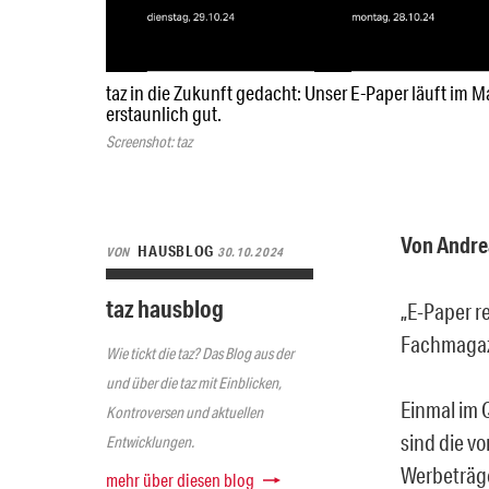
taz in die Zukunft gedacht: Unser E-Paper läuft im 
erstaunlich gut.
Screenshot: taz
Von Andre
HAUSBLOG
VON
30.10.2024
taz hausblog
„E-Paper re
Fachmaga
Wie tickt die taz? Das Blog aus der
und über die taz mit Einblicken,
Einmal im 
Kontroversen und aktuellen
sind die v
Entwicklungen.
Werbeträge
mehr über diesen blog