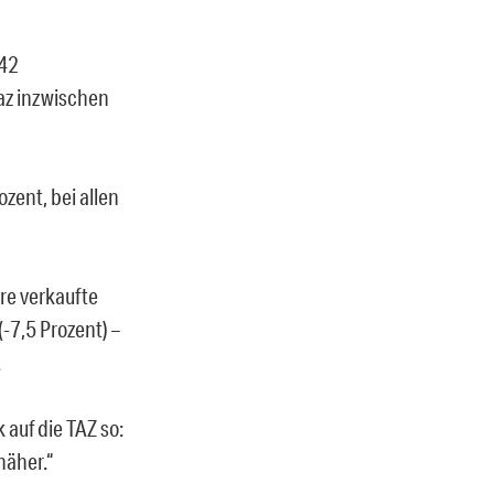
342
taz inzwischen
ozent, bei allen
re verkaufte
(-7,5 Prozent) –
.
 auf die TAZ so:
näher.“