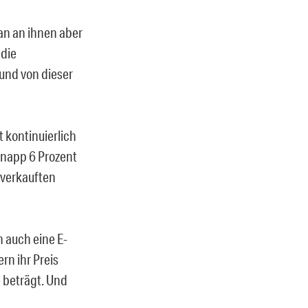
an an ihnen aber
 die
und von dieser
 kontinuierlich
 knapp 6 Prozent
 verkauften
 auch eine E-
rn ihr Preis
 beträgt. Und