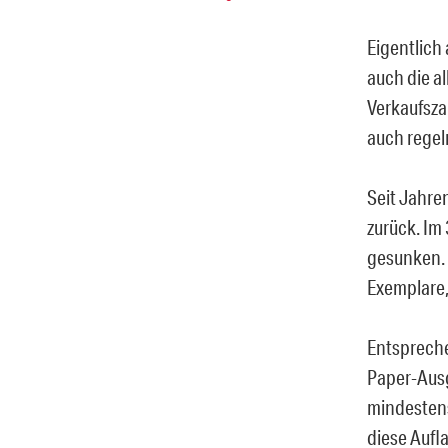
Eigentlich
auch die a
Verkaufsza
auch regel
Seit Jahre
zurück. Im
gesunken. 
Exemplare,
Entspreche
Paper-Ausg
mindestens
diese Aufl