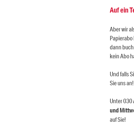
Auf ein T
Aber wir al
Papierabo 
dann buche
kein Abo ha
Und falls 
Sie uns an!
Unter 030 
und Mittw
auf Sie!