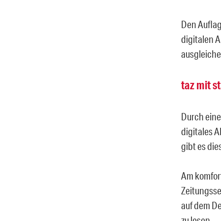
Den Auflag
digitalen 
ausgleiche
taz mit 
Durch eine 
digitales 
gibt es di
Am komfort
Zeitungsse
auf dem De
zu lesen.