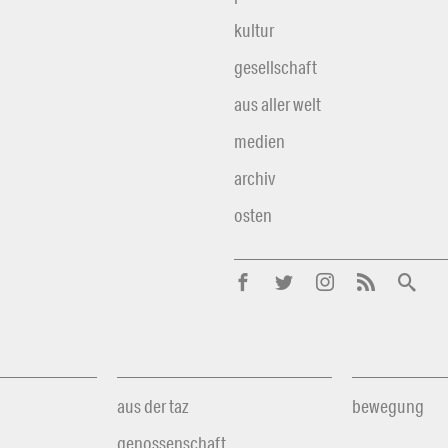
kultur
gesellschaft
aus aller welt
medien
archiv
osten
aus der taz
bewegung
genossenschaft