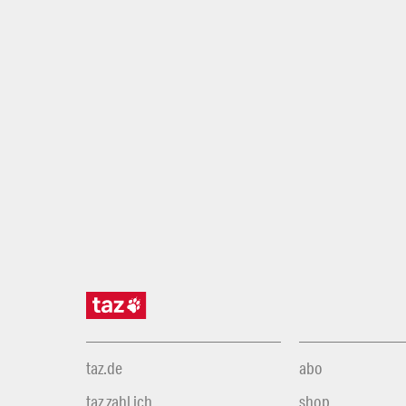
taz.de
abo
taz zahl ich
shop