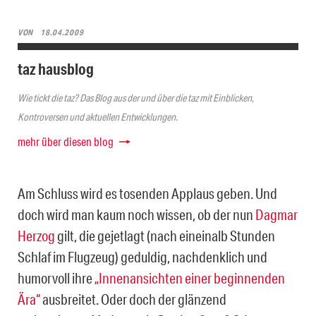
VON
18.04.2009
taz hausblog
Wie tickt die taz? Das Blog aus der und über die taz mit Einblicken,
Kontroversen und aktuellen Entwicklungen.
mehr über diesen blog
Am Schluss wird es tosenden Applaus geben. Und
doch wird man kaum noch wissen, ob der nun
Dagmar
Herzog
gilt, die gejetlagt (nach eineinalb Stunden
Schlaf im Flugzeug) geduldig, nachdenklich und
humorvoll ihre
„Innenansichten einer beginnenden
Ära“
ausbreitet. Oder doch der glänzend