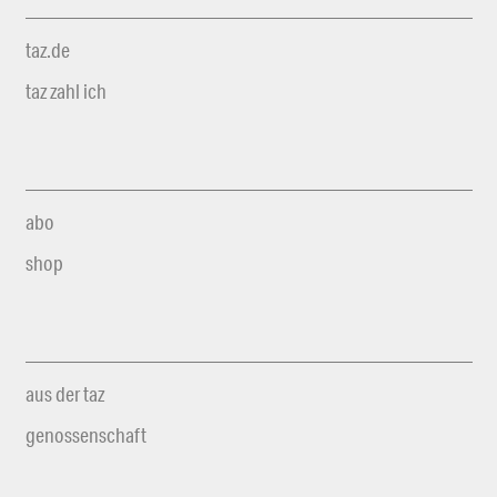
taz.de
taz zahl ich
abo
shop
aus der taz
genossenschaft