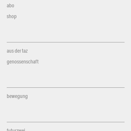
abo
shop
aus der taz
genossenschaft
bewegung
futurzwei