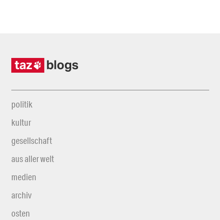
politik
kultur
gesellschaft
aus aller welt
medien
archiv
osten