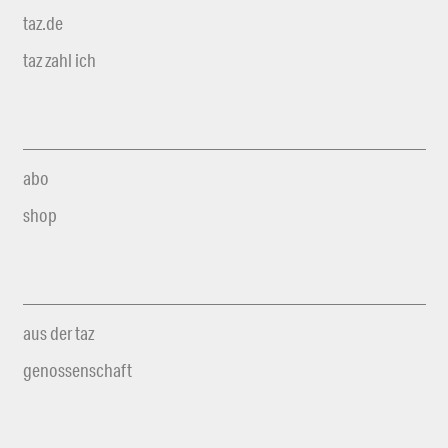
taz.de
taz zahl ich
abo
shop
aus der taz
genossenschaft