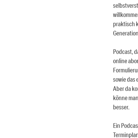
selbstvers
willkommen
praktisch 
Generatio
Podcast, d
online abo
Formulieru
sowie das 
Aber da ko
könne man 
besser.
Ein Podcast
Terminplan