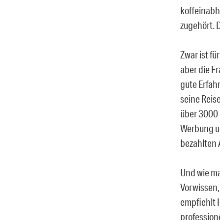
koffeinabh
zugehört. 
Zwar ist f
aber die F
gute Erfah
seine Reis
über 3000 
Werbung un
bezahlten 
Und wie ma
Vorwissen,
empfiehlt 
profession