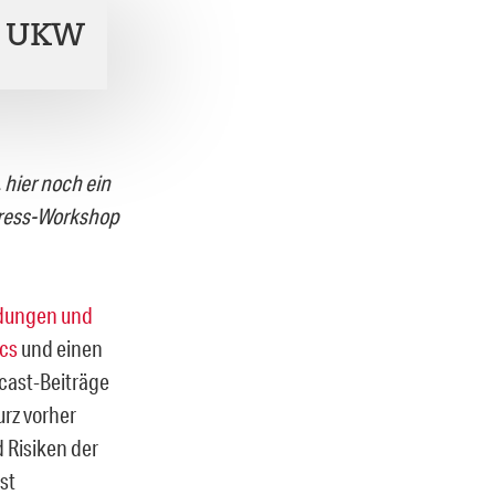
n UKW
 hier noch ein
ress-Workshop
dungen und
cs
und einen
cast-Beiträge
urz vorher
 Risiken der
gst