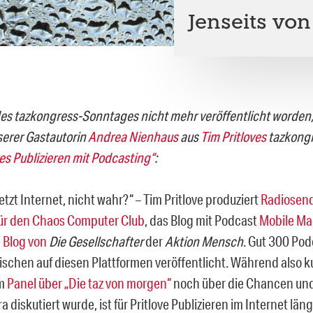
Jenseits vo
des tazkongress-Sonntages nicht mehr veröffentlicht worden,
serer Gastautorin
Andrea Nienhaus
aus
Tim Pritloves
tazkong
ves Publizieren mit Podcasting“
:
 jetzt Internet, nicht wahr?“ – Tim Pritlove produziert
Radiosen
ür den Chaos Computer Club
, das Blog mit Podcast
Mobile Ma
 Blog von
Die Gesellschafter
der
Aktion Mensch
. Gut 300 Pod
wischen auf diesen Plattformen veröffentlicht. Während also k
im
Panel über „Die taz von morgen“
noch über die Chancen und
a diskutiert wurde, ist für Pritlove Publizieren im Internet län