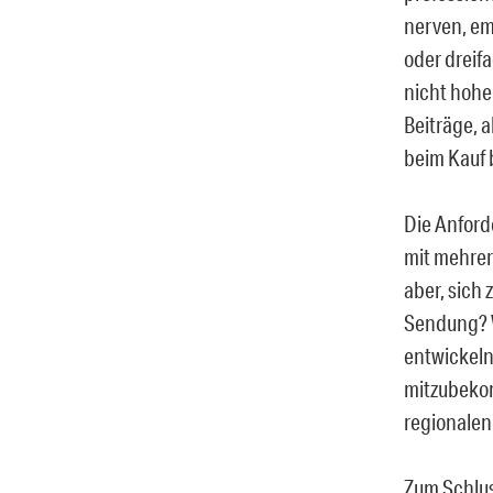
nerven, em
oder dreif
nicht hohe
Beiträge, 
beim Kauf b
Die Anford
mit mehrer
aber, sich
Sendung? W
entwickeln
mitzubekomm
regionalen
Zum Schlus