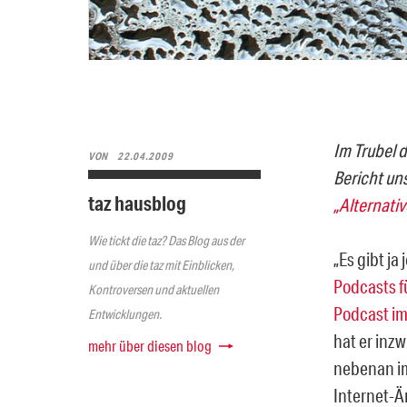
Im Trubel 
VON
22.04.2009
Bericht un
taz hausblog
„Alternati
Wie tickt die taz? Das Blog aus der
„Es gibt ja
und über die taz mit Einblicken,
Podcasts f
Kontroversen und aktuellen
Podcast im
Entwicklungen.
hat er inz
mehr über diesen blog
nebenan 
Internet-Är