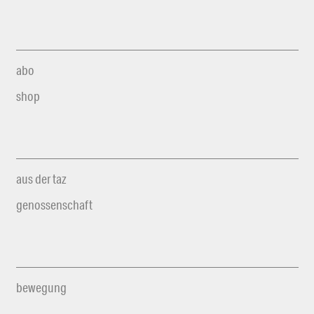
abo
shop
aus der taz
genossenschaft
bewegung