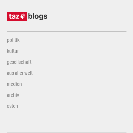
politik
kultur
gesellschaft
aus aller welt
medien
archiv
osten