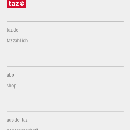
taz.de
taz zahl ich
abo
shop
aus der taz