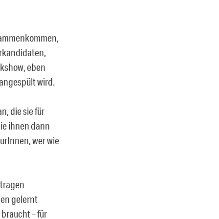
 zusammenkommen,
erkandidaten,
lkshow, eben
 angespült wird.
, die sie für
 die ihnen dann
eurInnen, wer wie
 tragen
ben gelernt
braucht – für