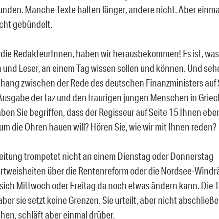
unden. Manche Texte halten länger, andere nicht. Aber einma
cht gebündelt.
n die RedakteurInnen, haben wir herausbekommen! Es ist, was
 und Leser, an einem Tag wissen sollen und können. Und seh
ng zwischen der Rede des deutschen Finanzministers auf S
usgabe der taz und den traurigen jungen Menschen in Griec
aben Sie begriffen, dass der Regisseur auf Seite 15 Ihnen ebe
um die Ohren hauen will? Hören Sie, wie wir mit Ihnen reden?
eitung trompetet nicht an einem Dienstag oder Donnerstag
tweisheiten über die Rentenreform oder die Nordsee-Windrä
 sich Mittwoch oder Freitag da noch etwas ändern kann. Die 
aber sie setzt keine Grenzen. Sie urteilt, aber nicht abschließe
en, schläft aber einmal drüber.