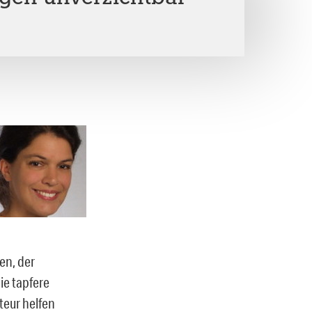
en, der
e tapfere
teur helfen