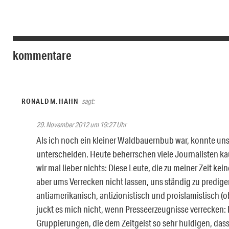
kommentare
RONALD M. HAHN
sagt:
29. November 2012 um 19:27 Uhr
Als ich noch ein kleiner Waldbauernbub war, konnte u
unterscheiden. Heute beherrschen viele Journalisten 
wir mal lieber nichts: Diese Leute, die zu meiner Zeit k
aber ums Verrecken nicht lassen, uns ständig zu predigen, 
antiamerikanisch, antizionistisch und proislamistisch (
juckt es mich nicht, wenn Presseerzeugnisse verrecken: 
Gruppierungen, die dem Zeitgeist so sehr huldigen, dass