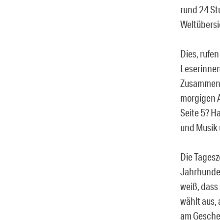
rund 24 St
Weltübersi
Dies, rufe
Leserinnen
Zusammenha
morgigen A
Seite 5? H
und Musik 
Die Tagesz
Jahrhunder
weiß, dass
wählt aus, 
am Gescheh