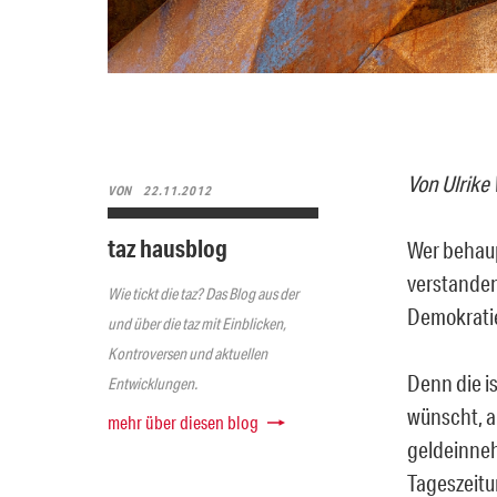
Von Ulrike
VON
22.11.2012
taz hausblog
Wer behaup
verstanden,
Wie tickt die taz? Das Blog aus der
Demokratie
und über die taz mit Einblicken,
Kontroversen und aktuellen
Denn die is
Entwicklungen.
wünscht, 
mehr über diesen blog
geldeinneh
Tageszeitu