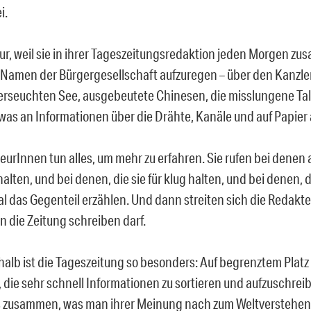
i.
ur, weil sie in ihrer Tageszeitungsredaktion jeden Morgen
 Namen der Bürgergesellschaft aufzuregen – über den Kanzl
erseuchten See, ausgebeutete Chinesen, die misslungene Ta
, was an Informationen über die Drähte, Kanäle und auf Papier
urInnen tun alles, um mehr zu erfahren. Sie rufen bei denen an
alten, und bei denen, die sie für klug halten, und bei denen,
l das Gegenteil erzählen. Und dann streiten sich die Redakt
in die Zeitung schreiben darf.
alb ist die Tageszeitung so besonders: Auf begrenztem Platz
die sehr schnell Informationen zu sortieren und aufzuschrei
 zusammen, was man ihrer Meinung nach zum Weltverstehen 