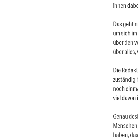
ihnen dabe
Das geht n
um sich im
über den v
über alles
Die Redakte
zuständig h
noch einma
viel davon 
Genau desh
Menschen, 
haben, das