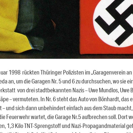
uar 1998 rückten Thüringer Polizisten im „Garagenverein an
beda an, um die Garagen Nr. 5 und 6 zu durchsuchen, wo sie ei
statt von drei stadtbekannten Nazis – Uwe Mundlos, Uwe 
pe – vermuteten. In Nr. 6 steht das Auto von Bönhardt, das er
t – und sich dann unbehindert einfach aus dem Staub macht
 die Feuerwehr wartet, die Garage Nr.5 aufbrechen soll. Dort w
, 1,3 Kilo TNT-Sprengstoff und Nazi-Propagandmaterial ge