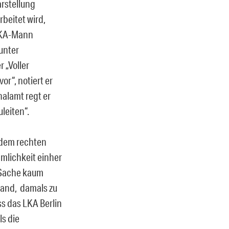
arstellung
beitet wird,
 BKA-Mann
unter
 „Voller
or“, notiert er
alamt regt er
leiten“.
f dem rechten
ämlichkeit einher
e Sache kaum
lland, damals zu
ss das LKA Berlin
s die