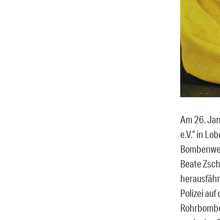
Am 26. Jan
e.V.“ in Lo
Bombenwerk
Beate Zschä
herausfähr
Polizei auf
Rohrbomben