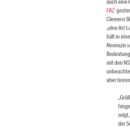
auch eine P
FAZ
gester
Clemens Bi
„eine Art 
hält in ei
Neonazis s
Bedeutung“
mit den NS
unbeachtet
aber brenne
„Größ
hinge
zeigt
der S