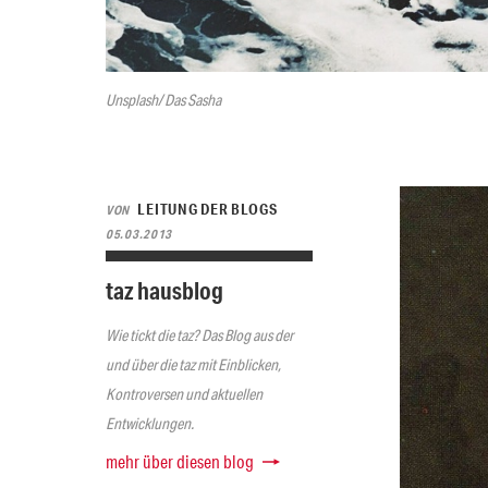
Unsplash/ Das Sasha
LEITUNG DER BLOGS
VON
05.03.2013
taz hausblog
Wie tickt die taz? Das Blog aus der
und über die taz mit Einblicken,
Kontroversen und aktuellen
Entwicklungen.
mehr über diesen blog