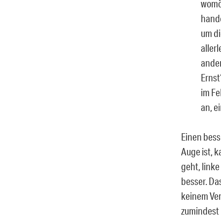
womög
hande
um di
aller
ander
Ernst
im Fe
an, e
Einen bess
Auge ist, 
geht, link
besser. Das
keinem Ver
zumindest