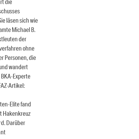
rt die
schusses
ie läsen sich wie
eamte Michael B.
ktleuten der
sverfahren ohne
r Personen, die
 und wandert
r BKA-Experte
AZ-Artikel:
ten-Elite fand
mit Hakenkreuz
rd. Darüber
nnt