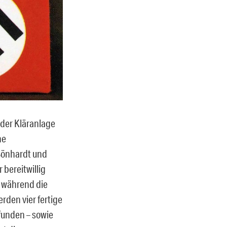
 der Kläranlage
ne
Bönhardt und
 bereitwillig
, während die
erden vier fertige
funden – sowie