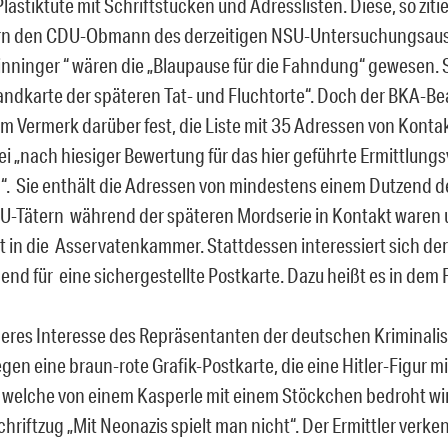
lastiktüte mit Schriftstücken und Adresslisten. Diese, so zitie
n den CDU-Obmann des derzeitigen NSU-Untersuchungsau
nninger “ wären die „Blaupause für die Fahndung“ gewesen. S
Landkarte der späteren Tat- und Fluchtorte“. Doch der BKA-B
nem Vermerk darüber fest, die Liste mit 35 Adressen von Konta
ei „nach hiesiger Bewertung für das hier geführte Ermittlung
. Sie enthält die Adressen von mindestens einem Dutzend de
U-Tätern während der späteren Mordserie in Kontakt waren
 in die Asservatenkammer. Stattdessen interessiert sich de
nd für eine sichergestellte Postkarte. Dazu heißt es in dem F
eres Interesse des Repräsentanten der deutschen Kriminalis
gen eine braun-rote Grafik-Postkarte, die eine Hitler-Figur 
, welche von einem Kasperle mit einem Stöckchen bedroht wi
chriftzug „Mit Neonazis spielt man nicht“. Der Ermittler verke