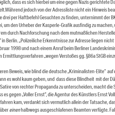
lich, dass es sich hierbei um eine gegen Nazis gerichtete D
lt.Während jedoch von der Adressliste nicht ein Hinweis bear
e drei per Haftbefehl Gesuchten zu finden, unternimmt der
lei, um den Urheber der Kasperle-Grafik ausfindig zu machen, 
em durch Nachforschung nach dem mutmaßlichen Hersteller
“ in Berlin. „Polizeiliche Erkenntnisse zur Adresse liegen nicht v
bruar 1998 und nach einem Anruf beim Berliner Landeskrimin
in Ermittlungsverfahren „wegen Verstoßes gg. §86a StGB einzu
eren Beweis, wie blind die deutsche „Kriminalisten-Elite“ au
kann es wohl kaum geben, und dass diese Blindheit mit der D
e Satire von rechter Propaganda zu unterscheiden, macht di
s es gegen „Voller Ernst“, die Agentur des Künstlers Ernst Vo
fahren kam, verdankt sich vermutlich allein der Tatsache, da
 über
einen
halbwegs ausgeschlafenen Beamten verfügte. Fall