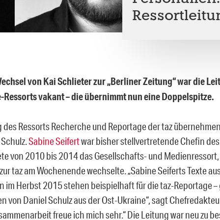
Ressortleit
echsel von Kai Schlieter zur „Berliner Zeitung“ war die Lei
Ressorts vakant – die übernimmt nun eine Doppelspitze.
g des Ressorts Recherche und Reportage der taz übernehmen
 Schulz.
Sabine Seifert
war bisher stellvertretende Chefin des
ete von 2010 bis 2014 das Gesellschafts- und Medienressort, 
zur taz am Wochenende wechselte. „Sabine Seiferts Texte aus
 im Herbst 2015 stehen beispielhaft für die taz-Reportage –
n von Daniel Schulz aus der Ost-Ukraine“, sagt Chefredakteu
usammenarbeit freue ich mich sehr.“ Die Leitung war neu zu be