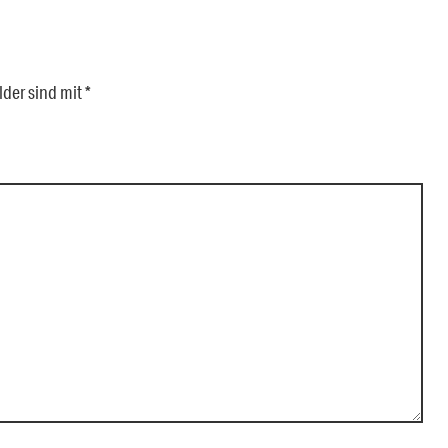
lder sind mit
*