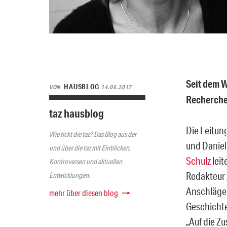
Seit dem W
HAUSBLOG
VON
14.06.2017
Recherche-
taz hausblog
Die Leitun
Wie tickt die taz? Das Blog aus der
und Daniel
und über die taz mit Einblicken,
Schulz
leit
Kontroversen und aktuellen
Redakteur 
Entwicklungen.
Anschlägen
mehr über diesen blog
Geschichte
„Auf die Z