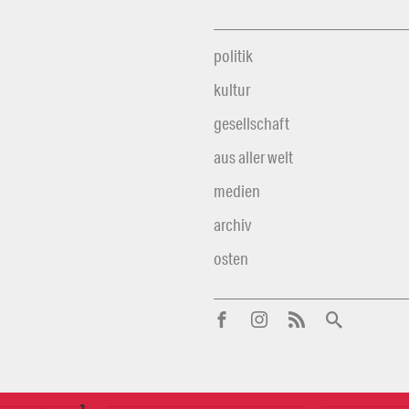
politik
kultur
gesellschaft
aus aller welt
medien
archiv
osten