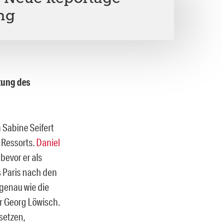
ung
tung des
 Sabine Seifert
 Ressorts.
Daniel
bevor er als
 Paris nach den
 genau wie die
r Georg Löwisch.
setzen,